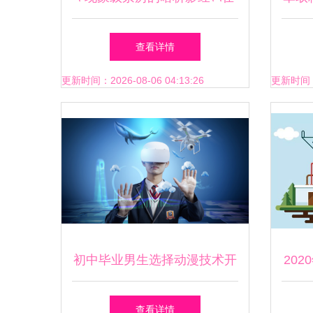
我编辑过程中的片名，恐怕全
天
查看详情
发在这2017的高排名里既有几
产“
更新时间：2026-08-06 04:13:26
更新时间：20
部冠军之辈 《星球大战隐藏
的中也寻来几个传统品牌'光环
\u0026荣誉{\\r我选择确认那
真是星球概念让前级制盘神!
初中毕业男生选择动漫技术开
20
看到多数数据显而出之一者即
发的职业前景与学习路径
查看详情