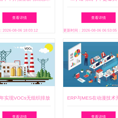
地——中国动画创作生
的革新是推进动画发展
查看详情
查看详情
两创”启示与动漫技术开发
26-08-06 18:03:12
更新时间：2026-08-06 06:53:05
的纵横谈
20年实现VOCs无组织排放
ERP与MES在动漫技术
治理目标的关键路径
的应用 引导“知道为
查看详情
查看详情