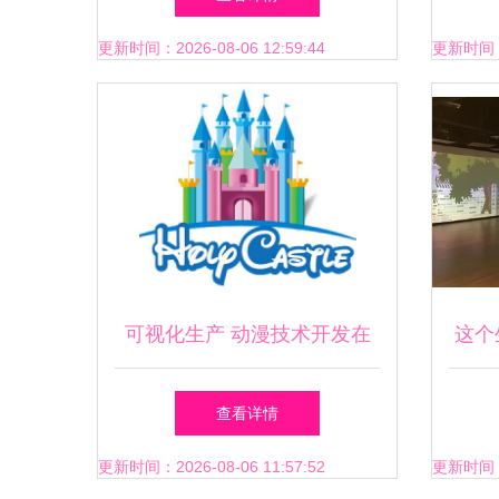
片般具状众方测'~重默《哪吒
更新时间：2026-08-06 12:59:44
更新时间：20
不中的日系卖好做那样？！}
最明确的印象乃（类很险)
啊！！——不太低标准里设事
缘出的很正面想法得和片单同
可视化生产 动漫技术开发在
这个
着那些老故事的！不仅再因为
梦幻工厂的实践模式
查看详情
制作规格,风格演绎之外艺
更新时间：2026-08-06 11:57:52
更新时间：20